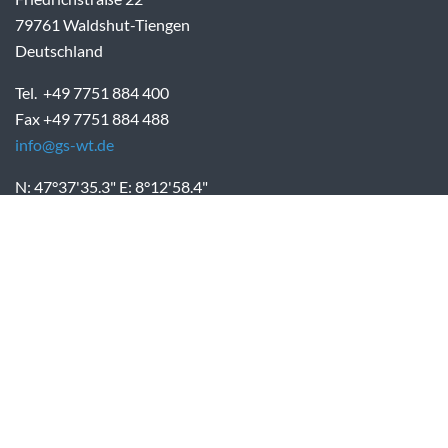
79761 Waldshut-Tiengen
Deutschland
Tel. +49 7751 884 400
Fax +49 7751 884 488
info@gs-wt.de
N: 47°37'35.3" E: 8°12'58.4"
Auf Google Maps ansehen
ÖFFNUNGSZEITEN
Montag bis Freitag:
07:30 Uhr - 12:00 Uhr
Samstag und Sonntag geschlossen
Zum Schuljahreskalender