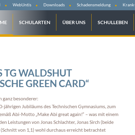
tion
l
WebUntis
Downloads
Schadensmeldung
Krank
ringen
gation
ME
SCHULARTEN
ÜBER UNS
SCHULLEBEN
springen
S TG WALDSHUT
SCHE GREEN CARD“
n ganz besonderer:
s 40-jährigen Jubiläums des Technischen Gymnasiums, zum
 gemäß Abi-Motto „Make Abi great again!“ – was mit einem
n Leistungen von Jonas Schlachter, Jonas Sirch (beide
(Schnitt von 1,1) wohl durchaus erreicht betrachtet