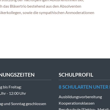
 das Bläsertrio bestehend aus den Absolventen
ikerkollegen, sowie die sympathischen Anmoderationen
NUNGSZEITEN
SCHULPROFIL
8 SCHULARTEN UNTER
 bis Freitag:
Uhr - 12:00 Uhr
Ausbildungsvorbereitung
Kooperationsklassen
g und Sonntag geschlossen
Berufsschule (Elektro-, Metall