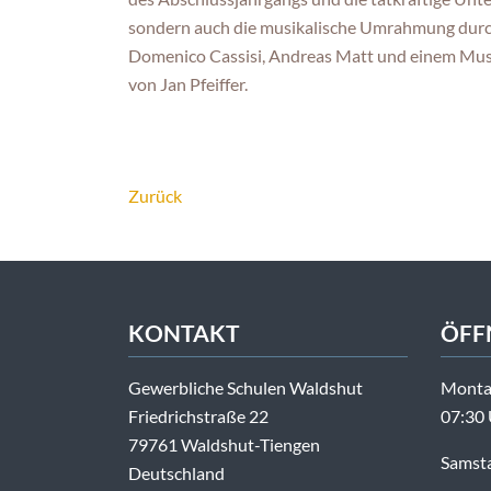
sondern auch die musikalische Umrahmung durch
Domenico Cassisi, Andreas Matt und einem Mus
von Jan Pfeiffer.
Zurück
KONTAKT
ÖFF
Gewerbliche Schulen Waldshut
Montag
Friedrichstraße 22
07:30 
79761 Waldshut-Tiengen
Samsta
Deutschland