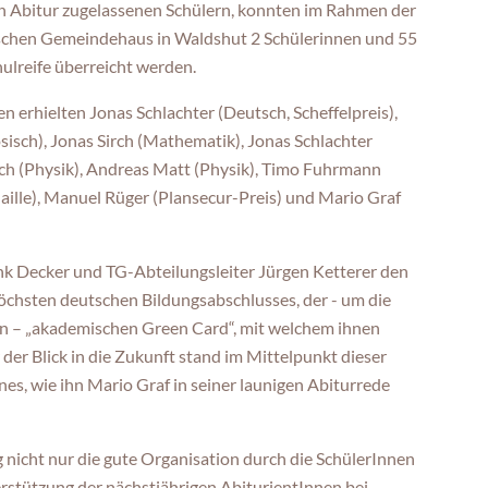
en Abitur zugelassenen Schülern, konnten im Rahmen der
olischen Gemeindehaus in Waldshut 2 Schülerinnen und 55
ulreife überreicht werden.
 erhielten Jonas Schlachter (Deutsch, Scheffelpreis),
sisch), Jonas Sirch (Mathematik), Jonas Schlachter
ch (Physik), Andreas Matt (Physik), Timo Fuhrmann
aille), Manuel Rüger (Plansecur-Preis) und Mario Graf
ank Decker und TG-Abteilungsleiter Jürgen Ketterer den
öchsten deutschen Bildungsabschlusses, der - um die
en – „akademischen Green Card“, mit welchem ihnen
der Blick in die Zukunft stand im Mittelpunkt dieser
nes, wie ihn Mario Graf in seiner launigen Abiturrede
 nicht nur die gute Organisation durch die SchülerInnen
rstützung der nächstjährigen AbiturientInnen bei,