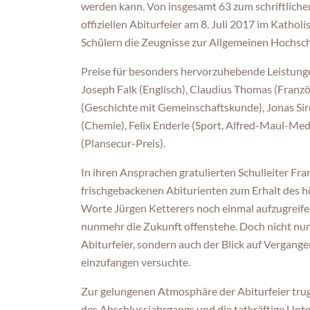
werden kann. Von insgesamt 63 zum schriftlich
offiziellen Abiturfeier am 8. Juli 2017 im Kath
Schülern die Zeugnisse zur Allgemeinen Hochsch
Preise für besonders hervorzuhebende Leistungen
Joseph Falk (Englisch), Claudius Thomas (Franzö
(Geschichte mit Gemeinschaftskunde), Jonas Sir
(Chemie), Felix Enderle (Sport, Alfred-Maul-Med
(Plansecur-Preis).
In ihren Ansprachen gratulierten Schulleiter Fr
frischgebackenen Abiturienten zum Erhalt des h
Worte Jürgen Ketterers noch einmal aufzugreif
nunmehr die Zukunft offenstehe. Doch nicht nur 
Abiturfeier, sondern auch der Blick auf Vergange
einzufangen versuchte.
Zur gelungenen Atmosphäre der Abiturfeier trug
des Abschlussjahrgangs und die tatkräftige Unte