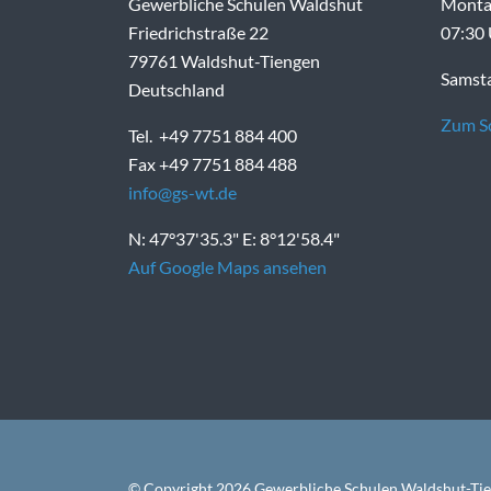
Gewerbliche Schulen Waldshut
Montag
Friedrichstraße 22
07:30 
79761 Waldshut-Tiengen
Samsta
Deutschland
Zum Sc
Tel. +49 7751 884 400
Fax +49 7751 884 488
info@gs-wt.de
N: 47°37'35.3" E: 8°12'58.4"
Auf Google Maps ansehen
© Copyright 2026 Gewerbliche Schulen Waldshut-Tien