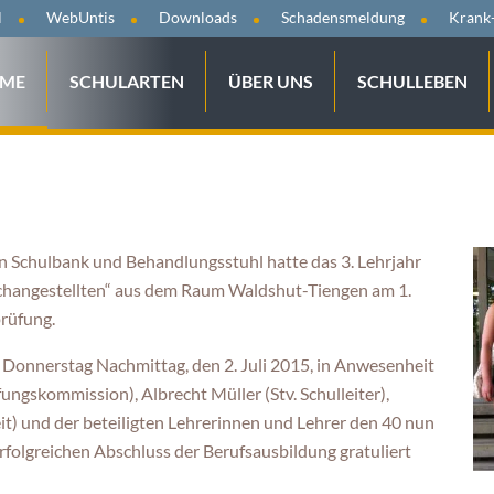
tion
l
WebUntis
Downloads
Schadensmeldung
Krank
ringen
gation
ME
SCHULARTEN
ÜBER UNS
SCHULLEBEN
springen
n Schulbank und Behandlungsstuhl hatte das 3. Lehrjahr
changestellten“ aus dem Raum Waldshut-Tiengen am 1.
prüfung.
Donnerstag Nachmittag, den 2. Juli 2015, in Anwesenheit
fungskommission), Albrecht Müller (Stv. Schulleiter),
t) und der beteiligten Lehrerinnen und Lehrer den 40 nun
folgreichen Abschluss der Berufsausbildung gratuliert