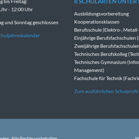
8 SCHULARTEN UNTER
 bis Freitag:
Uhr - 12:00 Uhr
Ausbildungsvorbereitung
Kooperationsklassen
g und Sonntag geschlossen
Berufsschule (Elektro-, Metall
huljahreskalender
Einjährige Berufsfachschulen 
Zweijährige Berufsfachschulen
Technisches Berufskolleg (Tech
Technisches Gymnasium (Infor
Management)
Fachschule für Technik (Fach
Zum ausführlichen Schulprofil
N
gen. Alle Rechte vorbehalten
b