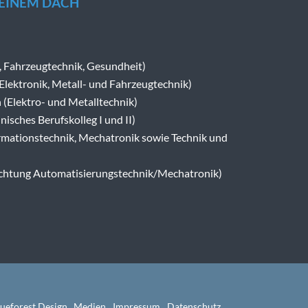
 EINEM DACH
-, Fahrzeugtechnik, Gesundheit)
(Elektronik, Metall- und Fahrzeugtechnik)
 (Elektro- und Metalltechnik)
nisches Berufskolleg I und II)
mationstechnik, Mechatronik sowie Technik und
richtung Automatisierungstechnik/Mechatronik)
avigation
lueforest Design . Medien
Impressum
Datenschutz